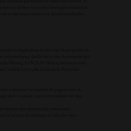
n aux données personnelles vous concernant. Si
notre service ad hoc via andre.heucq@wanadoo.fr
u de ce site peut comporter des inexactitudes
uvres intégrés dans le site sont la propriété de
u informatique, dudit site et des documents qui
e André Heucq. La SCEAV Heucq excluant tout
de l’article L122-5 du Code de la Propriété
menés à mesurer le nombre de pages vues, le
ogie des « cookies » peut être utilisée sur des
exploitation des données de connexion.
s la lecture la rubrique d’aide de votre