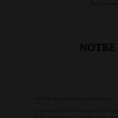
Merci svp de no
NOTRE 
Notre Marque : Champagne André Heucq
Nous étions Heucq Père & Fils, nous serons dor
Heucq, en hommage au fondateur, autant qu’à l’