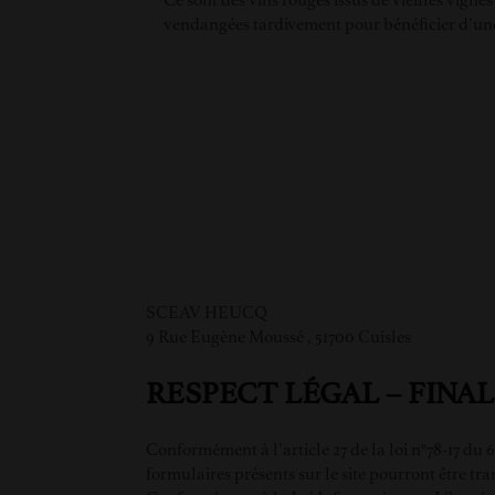
Ce sont des vins rouges issus de vieilles vigne
vendangées tardivement pour bénéficier d’un
SCEAV HEUCQ
9 Rue Eugène Moussé , 51700 Cuisles
RESPECT LÉGAL – FINA
Conformément à l’article 27 de la loi n°78-17 du
formulaires présents sur le site pourront être tra