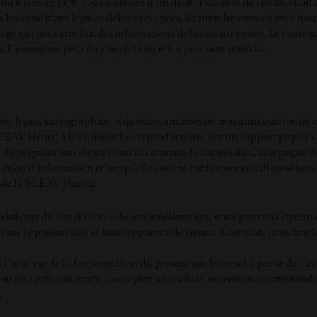
u 6 janvier 1978, vous disposez d’un droit d’accès et de rectificatio
ans les conditions légales définies ci après, de prendre contact avec 
ge qui peut être fait des informations diffusées sur ce site. Le conten
 Ce contenu peut être modifié ou mis à jour sans préavis.
es, logos, cartographies, séquences animées ou non ainsi que toutes oe
EAV Heucq à les utiliser. Les reproductions, sur un support papier o
l but de préparer son séjour et/ou sa commande auprès du Champagn
 et/ou d’information et/ou qu’elles soient conformes aux dispositions 
le de la SCEAV Heucq.
s visiteurs du site et en vue de son amélioration, nous pouvons être a
s sur le présent site, et leur fréquence de retour. A cet effet, la technol
l’analyse de la fréquentation du présent site Internet à partir de l’
 ou être prévenu avant d’accepter les cookies, nous vous recommandon
.