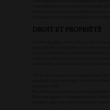
Conformément à la Loi Informatique et Libertés d
vous souhaitez exercer ce droit il vous suffit, d
Nous déclinons toute responsabilité quant à l’usa
techniques, erreurs typographiques ou omissions.
DROIT ET PROPRIÉTÉ
Les photographies, textes, slogans, dessins, imag
la SCEAV Heucq ou de tiers ayant autorisé la SC
y sont reproduits sont autorisées dans le seu
usage à des fins publicitaires et/ou commerciales
Intellectuelle, sans autorisation écrite préalab
Afin de mieux connaitre les centres d’intérêt de
nombre de visites, ainsi que l’activité des visiteur
parties de ce site.
Par ailleurs, nous pouvons procéder également à 
Pour vous opposer à l’enregistrement de cookies
navigateur qui vous précisera la marche à suivre