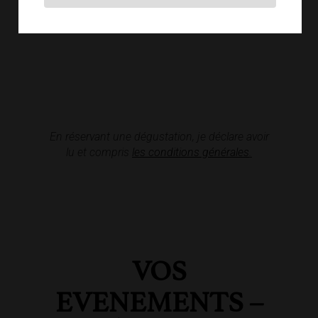
En réservant une dégustation, je déclare avoir
lu et compris
les conditions générales
.
VOS
EVENEMENTS –