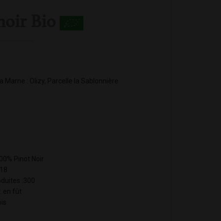
noir Bio
la Marne : Olizy, Parcelle la Sablonnière
00% Pinot Noir
018
duites :300
: en fût
ois