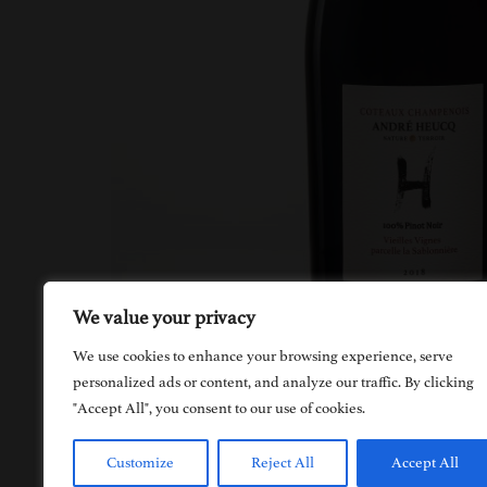
We value your privacy
We use cookies to enhance your browsing experience, serve
personalized ads or content, and analyze our traffic. By clicking
"Accept All", you consent to our use of cookies.
Customize
Reject All
Accept All