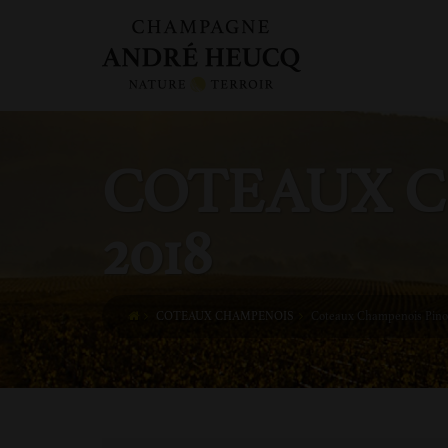
COTEAUX C
2018
COTEAUX CHAMPENOIS
Coteaux Champenois Pinot