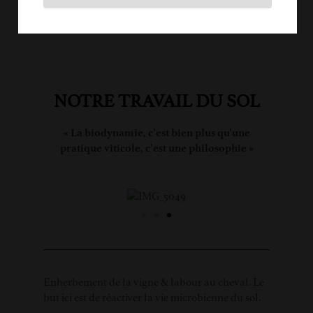
PHILOSOPHIE
NOTRE TRAVAIL DU SOL
« La biodynamie, c’est bien plus qu’une
pratique viticole, c’est une philosophie »
Enherbement de la vigne & labour au cheval. Le
but ici est de réactiver la vie microbienne du sol.