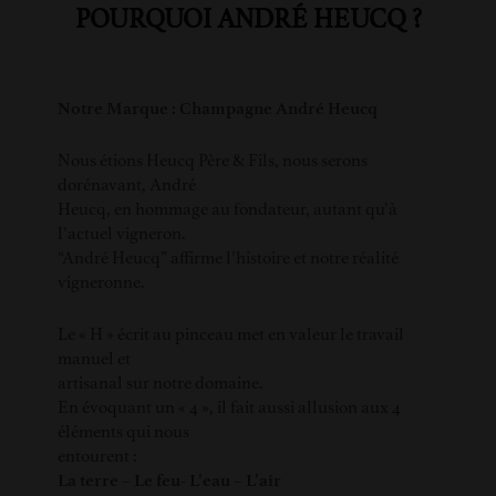
POURQUOI ANDRÉ HEUCQ ?
Notre Marque : Champagne André Heucq
Nous étions Heucq Père & Fils, nous serons
dorénavant, André
Heucq, en hommage au fondateur, autant qu’à
l’actuel vigneron.
“André Heucq” affirme l’histoire et notre réalité
vigneronne.
Le « H » écrit au pinceau met en valeur le travail
manuel et
artisanal sur notre domaine.
En évoquant un « 4 », il fait aussi allusion aux 4
éléments qui nous
entourent :
La terre – Le feu- L’eau – L’air