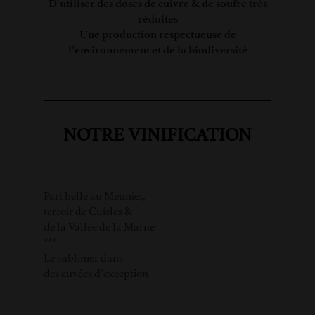
D’utiliser des doses de cuivre & de soufre très
réduites
Une production respectueuse de
l’environnement et de la biodiversité
NOTRE VINIFICATION
Part belle au Meunier,
terroir de Cuisles &
de la Vallée de la Marne
***
Le sublimer dans
des cuvées d’exception