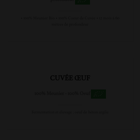
• 100% Meunier Bio • 100% Coeur de Cuvée • 12 mois à 60
mètres de profondeur
CUVÉE ŒUF
100% Meunier - 100% Oeuf
Fermentation et élevage : oeuf de béton argile